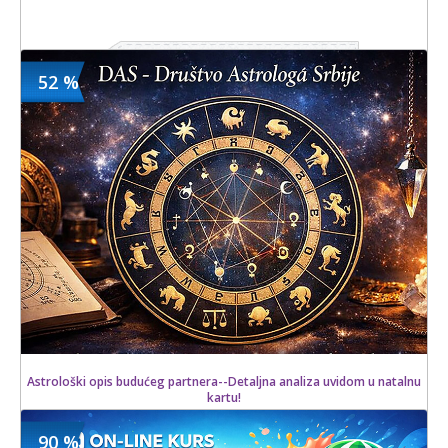
960 din
Kupljeno
52 %
3600 din
119 kom.
Astrološki opis budućeg partnera--Detaljna analiza uvidom u natalnu
kartu!
90 %