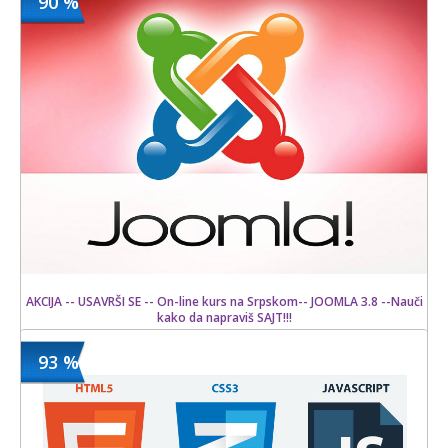
90 %
1500 din
Kupljeno
18000 din
10 kom.
AKCIJA -- USAVRŠI SE -- On-line kurs na Srpskom-- JOOMLA 3.8 --Nauči
kako da napraviš SAJT!!!
93 %
1500 din
Kupljeno
15000 din
4 kom.