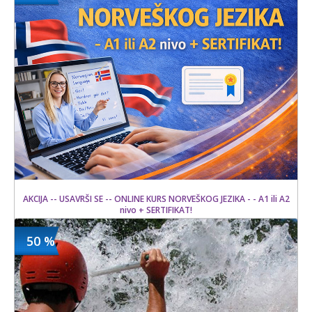
10000 din
6 kom.
AKCIJA -- USAVRŠI SE -- ONLINE KURS NORVEŠKOG JEZIKA - - A1 ili A2
nivo + SERTIFIKAT!
50 %
1500 din
Kupljeno
15000 din
5 kom.