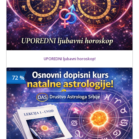
UPOREDNI ljubavni horoskop!
72 %
640 din
Kupljeno
1300 din
17 kom.