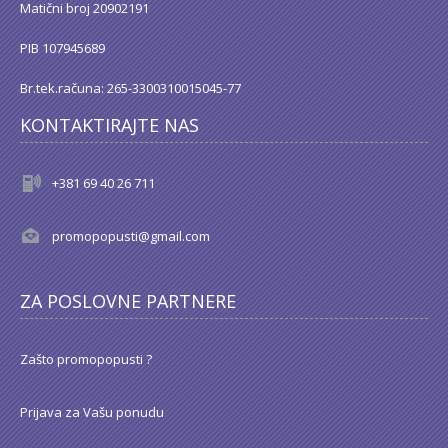
Matični broj 20902191
PIB 107945689
Br.tek.računa: 265-3300310015045-77
KONTAKTIRAJTE NAS
+381 69 40 26 711
promopopusti@gmail.com
ZA POSLOVNE PARTNERE
Zašto promopopusti ?
Prijava za Vašu ponudu