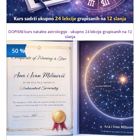
DOPISNI kurs natalne astrologije - ukupno 24 lekcije grupisanih na 12
slanja
50 %
1100 din
Kupljeno
3900 din
7 kom.