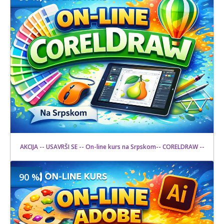
1200 din
Kupljeno
2500 din
18 kom.
AKCIJA -- USAVRŠI SE -- On-line kurs na Srpskom-- CORELDRAW --
90 %
1500 din
Kupljeno
15000 din
20 kom.