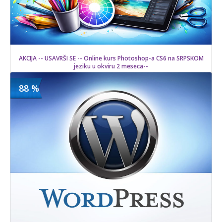
AKCIJA -- USAVRŠI SE -- Online kurs Photoshop-a CS6 na SRPSKOM
jeziku u okviru 2 meseca--
88 %
1500 din
Kupljeno
15000 din
9 kom.