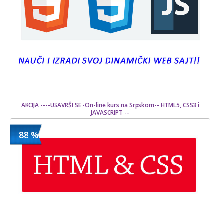
AKCIJA ----USAVRŠI SE -On-line kurs na Srpskom-- HTML5, CSS3 i
JAVASCRIPT --
88 %
1500 din
Kupljeno
20000 din
10 kom.