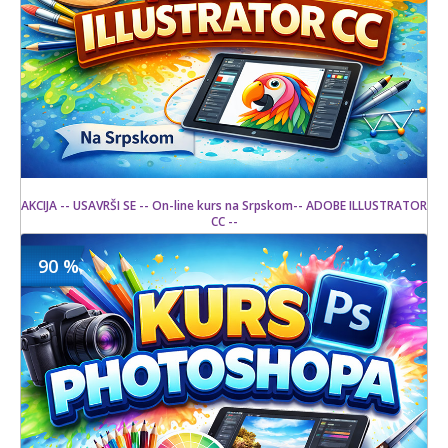
AKCIJA -- USAVRŠI SE -- On-line kurs na Srpskom-- ADOBE ILLUSTRATOR
CC --
90 %
1500 din
Kupljeno
15000 din
25 kom.