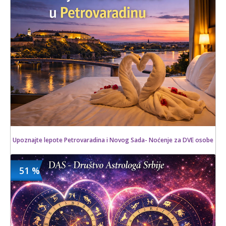
14 kom.
Upoznajte lepote Petrovaradina i Novog Sada- Noćenje za DVE osobe
51 %
4600 din
Kupljeno
7000 din
4 kom.