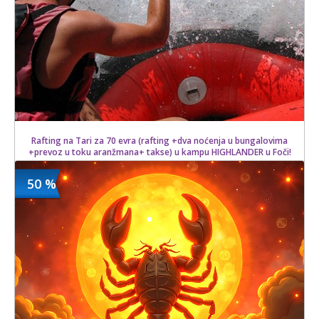
Rafting na Tari za 70 evra (rafting +dva noćenja u bungalovima
+prevoz u toku aranžmana+ takse) u kampu HIGHLANDER u Foči!
50 %
800.00 din
Kupljeno
19 kom.