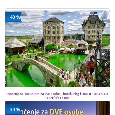
40 %
Noćenje sa doručkom za dve osobe u hotelu Pirg ili Ras u ETNO SELU
STANIŠIĆI za 80€!
34 %
900.00 din
Kupljeno