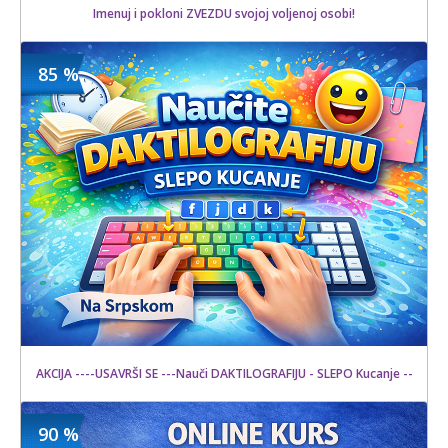
Imenuj i pokloni ZVEZDU svojoj voljenoj osobi!
85 %
3500 din
Kupljeno
7000 din
12 kom.
AKCIJA ----USAVRŠI SE ---Nauči DAKTILOGRAFIJU - SLEPO Kucanje --
90 %
1500 din
Kupljeno