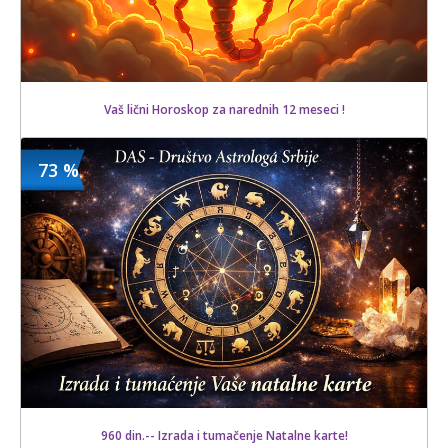
Vaš lični Horoskop za narednih 12 meseci !
73 %
600 din
Kupljeno
1200 din
47 kom.
960 din.-- Izrada i tumačenje Natalne karte!