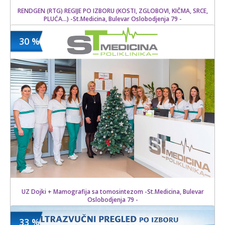
RENDGEN (RTG) REGIJE PO IZBORU (KOSTI, ZGLOBOVI, KIČMA, SRCE,
PLUĆA...) -St.Medicina, Bulevar Oslobodjenja 79 -
30 %
2500 din
Kupljeno
3600 din
17 kom.
UZ Dojki + Mamografija sa tomosintezom -St.Medicina, Bulevar
Oslobodjenja 79 -
33 %