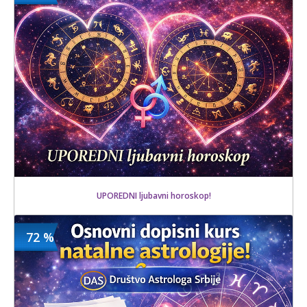
3600 din
18 kom.
UPOREDNI ljubavni horoskop!
72 %
640 din
Kupljeno
1300 din
17 kom.