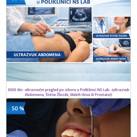
7000 din
Kupljeno
10000 din
3 kom.
3000 din- ultrazvučni pregled po izboru u Poliklinici NS Lab- (ultrazvuk
Abdomena, Štitne Žlezde, Mekih tkiva ili Prostate)!
50 %
3000 din
Kupljeno
4500 din
24 kom.