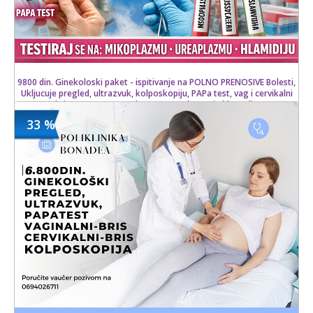
9800 din. Ginekoloski paket - ispitivanje na POLNO PRENOSIVE Bolesti,
Ukljucuje pregled, ultrazvuk, kolposkopiju, PAPa test, vag i cervikalni
bris + test na Mycoplasmu, Ureaplasmu i Chlamydiu
33 %
9800 din
Kupljeno
13500 din
9 kom.