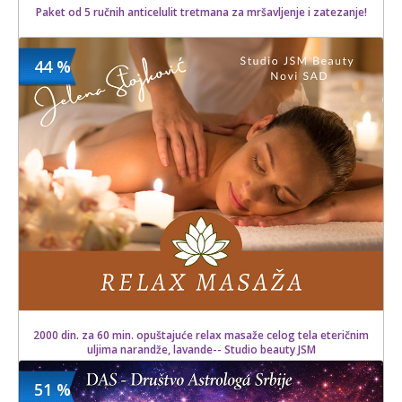
Paket od 5 ručnih anticelulit tretmana za mršavljenje i zatezanje!
44 %
4500 din
Kupljeno
7000 din
3 kom.
2000 din. za 60 min. opuštajuće relax masaže celog tela eteričnim
uljima narandže, lavande-- Studio beauty JSM
51 %
2000 din
Kupljeno