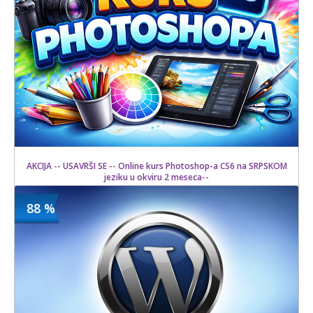
AKCIJA -- USAVRŠI SE -- Online kurs Photoshop-a CS6 na SRPSKOM
jeziku u okviru 2 meseca--
88 %
1500 din
Kupljeno
15000 din
9 kom.