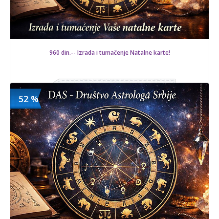
960 din.-- Izrada i tumačenje Natalne karte!
960 din
Kupljeno
52 %
3600 din
119 kom.