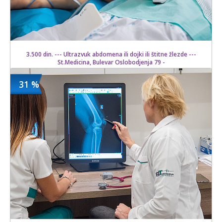
3.500 din. --- Ultrazvuk abdomena ili dojki ili štitne žlezde ---
St.Medicina, Bulevar Oslobodjenja 79 -
31 %
3500 din
Kupljeno
5000 din
16 kom.