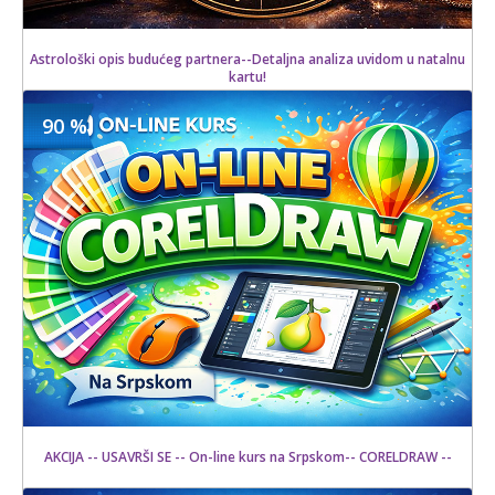
Astrološki opis budućeg partnera--Detaljna analiza uvidom u natalnu
kartu!
90 %
1200 din
Kupljeno
2500 din
18 kom.
AKCIJA -- USAVRŠI SE -- On-line kurs na Srpskom-- CORELDRAW --