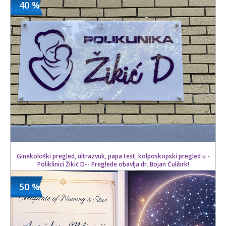
40 %
11700 din
Kupljeno
19500 din
11 kom.
Ginekološki pregled, ultrazvuk, papa test, kolposkopski pregled u -
Poliklinici Žikić D-- Preglede obavlja dr. Bojan Ćulibrk!
50 %
8100 din
Kupljeno
13500 din
16 kom.