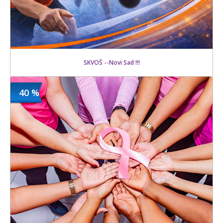
SKVOŠ --Novi Sad !!!
40 %
800 din
Kupljeno
1200 din
21 kom.