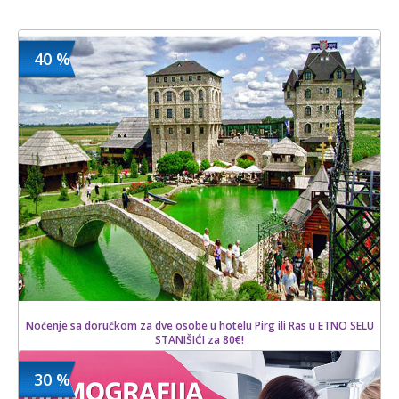
40 %
Noćenje sa doručkom za dve osobe u hotelu Pirg ili Ras u ETNO SELU
STANIŠIĆI za 80€!
30 %
900.00 din
Kupljeno