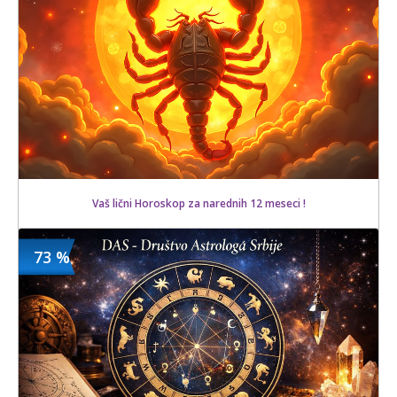
Vaš lični Horoskop za narednih 12 meseci !
73 %
600 din
Kupljeno
1200 din
47 kom.