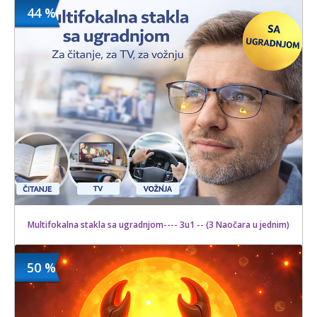
44 %
800.00 din
Kupljeno
19 kom.
Multifokalna stakla sa ugradnjom---- 3u1 -- (3 Naočara u jednim)
50 %
14000 din
Kupljeno
25000 din
18 kom.