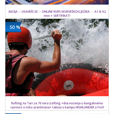
AKCIJA -- USAVRŠI SE -- ONLINE KURS NORVEŠKOG JEZIKA - - A1 ili A2
nivo + SERTIFIKAT!
50 %
1500 din
Kupljeno
15000 din
5 kom.
Rafting na Tari za 70 evra (rafting +dva noćenja u bungalovima
+prevoz u toku aranžmana+ takse) u kampu HIGHLANDER u Foči!