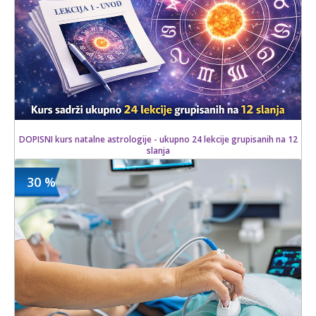
DOPISNI kurs natalne astrologije - ukupno 24 lekcije grupisanih na 12
slanja
30 %
1100 din
Kupljeno
3900 din
7 kom.