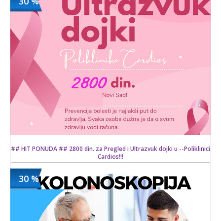
30 %
4990 din
Kupljeno
7000 din
3 kom.
## HIT PONUDA ## 2800 din. za Pregled i Ultrazvuk dojki u --Poliklinici
Cardios!!!
30 %
2800 din
Kupljeno
4000 din
11 kom.