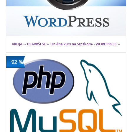
AKCIJA -- USAVRŠI SE -- On-line kurs na Srpskom-- WORDPRESS --
92 %
1500 din
Kupljeno
12000 din
6 kom.