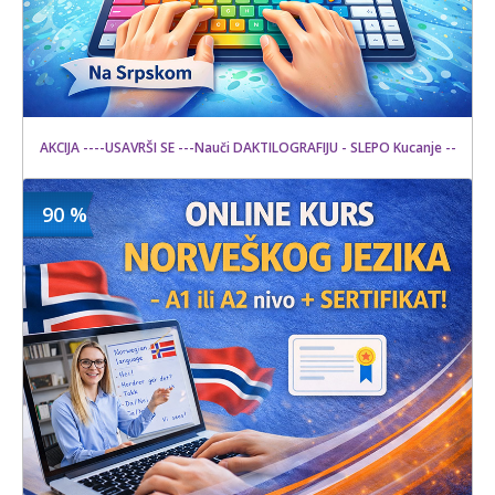
AKCIJA ----USAVRŠI SE ---Nauči DAKTILOGRAFIJU - SLEPO Kucanje --
90 %
1500 din
Kupljeno
10000 din
6 kom.