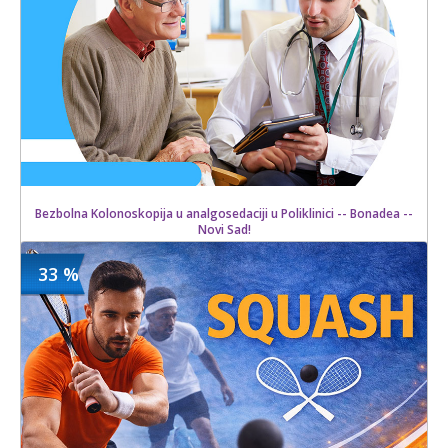
Bezbolna Kolonoskopija u analgosedaciji u Poliklinici -- Bonadea --
Novi Sad!
33 %
19500 din
Kupljeno
28000 din
14 kom.