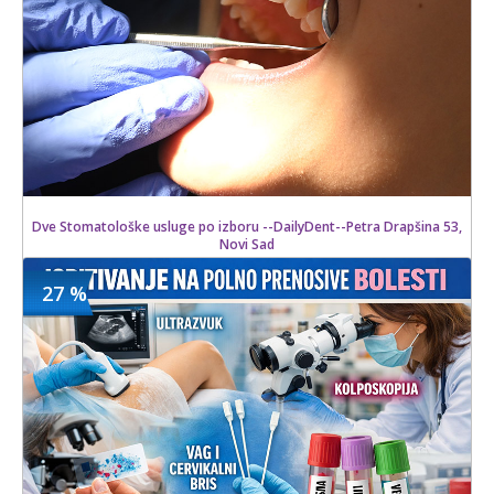
Dve Stomatološke usluge po izboru --DailyDent--Petra Drapšina 53,
Novi Sad
27 %
3000 din
Kupljeno
6000 din
8 kom.