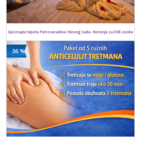
Upoznajte lepote Petrovaradina i Novog Sada- Noćenje za DVE osobe
36 %
4600 din
Kupljeno
7000 din
4 kom.