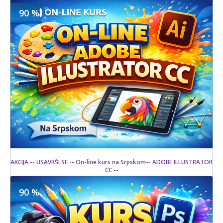
90 %
1500 din
Kupljeno
15000 din
20 kom.
AKCIJA -- USAVRŠI SE -- On-line kurs na Srpskom-- ADOBE ILLUSTRATOR
CC --
90 %
1500 din
Kupljeno
15000 din
25 kom.