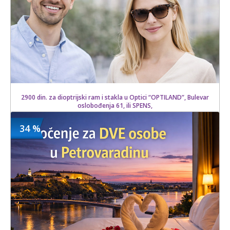
2900 din. za dioptrijski ram i stakla u Optici “OPTILAND”, Bulevar
oslobođenja 61, ili SPENS,
34 %
2900 din
Kupljeno
5500 din
2 kom.