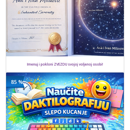
Imenuj i pokloni ZVEZDU svojoj voljenoj osobi!
85 %
3500 din
Kupljeno
7000 din
12 kom.