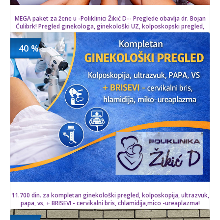
MEGA paket za žene u -Poliklinici Žikić D-- Preglede obavlja dr. Bojan
Ćulibrk! Pregled ginekologa, ginekološki UZ, kolposkopski pregled,
PAPA, VS + ULTRAZVUK DOJKI!
40 %
12300 din
Kupljeno
20500 din
12 kom.
11.700 din. za kompletan ginekološki pregled, kolposkopija, ultrazvuk,
papa, vs, + BRISEVI - cervikalni bris, chlamidija,mico -ureaplazma!