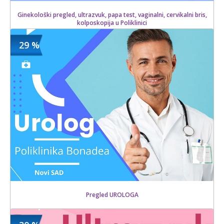
Ginekološki pregled, ultrazvuk, papa test, vaginalni, cervikalni bris,
kolposkopija u Poliklinici
29 %
6800 din
Kupljeno
10200 din
8 kom.
Pregled UROLOGA