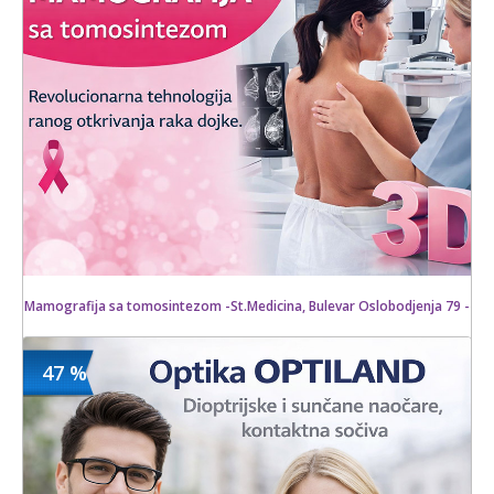
14 kom.
Mamografija sa tomosintezom -St.Medicina, Bulevar Oslobodjenja 79 -
47 %
4200 din
Kupljeno
6000 din
9 kom.