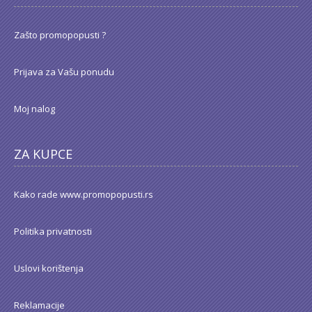
Zašto promopopusti ?
Prijava za Vašu ponudu
Moj nalog
ZA KUPCE
Kako rade www.promopopusti.rs
Politika privatnosti
Uslovi korištenja
Reklamacije