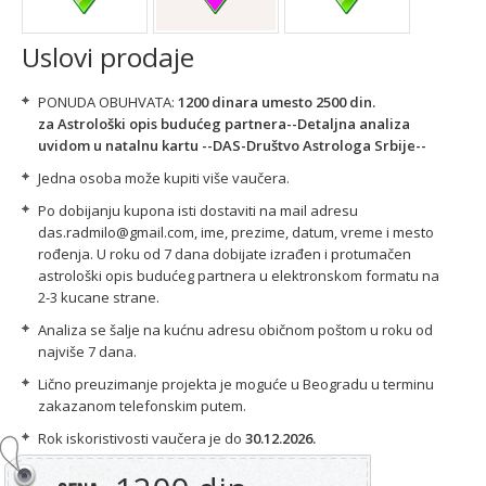
Uslovi prodaje
PONUDA OBUHVATA:
1200 dinara umesto 2500 din.
za
Astrološki opis budućeg partnera--Detaljna analiza
uvidom u natalnu kartu
--DAS-Društvo Astrologa Srbije--
Jedna osoba može kupiti više vaučera.
Po dobijanju kupona isti dostaviti na mail adresu
das.radmilo@gmail.com, ime, prezime, datum, vreme i mesto
rođenja. U roku od 7 dana dobijate izrađen i protumačen
astrološki opis budućeg partnera u elektronskom formatu na
2-3 kucane strane.
Analiza se šalje na kućnu adresu običnom poštom u roku od
najviše 7 dana.
Lično preuzimanje projekta je moguće u Beogradu u terminu
zakazanom telefonskim putem.
Rok iskoristivosti vaučera je do
30.12.2026.