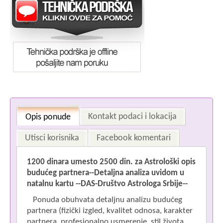
Kontakt podaci i lokacija
Opis ponude
Utisci korisnika
Facebook komentari
1200 dinara umesto 2500 din. za
Astrološki opis
budućeg partnera--Detaljna analiza uvidom u
natalnu kartu
--DAS-Društvo Astrologa Srbije--
Ponuda obuhvata detaljnu analizu budućeg
partnera (fizički izgled, kvalitet odnosa, karakter
S
partnera, profesionalno usmerenje, stil života,