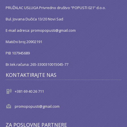
PRUŽALAC USLUGA Privredno društvo “POPUSTI 021“ d.o.o.
Bul. Jovana Dučića 13/20 Novi Sad
E-mail adresa: promopopusti@gmail.com
Matični broj 20902191
PIB 107945689
Br.tek.računa: 265-3300310015045-77
KONTAKTIRAJTE NAS
+381 69 40 26 711
promopopusti@gmail.com
ZA POSLOVNE PARTNERE