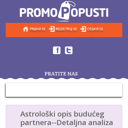
PRIJAVI SE
REGISTRUJ SE
ODJAVI SE
PRATITE NAS
Astrološki opis budućeg
partnera--Detaljna analiza