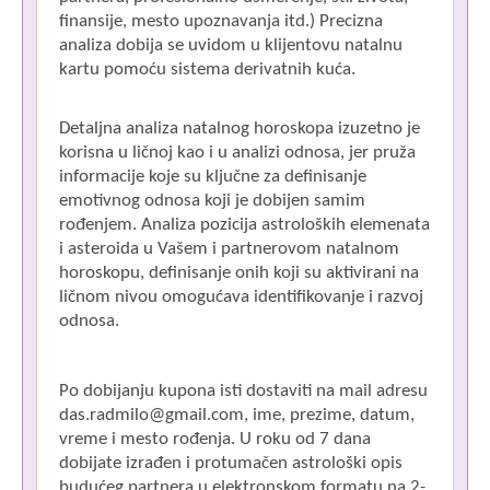
finansije, mesto upoznavanja itd.) Precizna
analiza dobija se uvidom u klijentovu natalnu
kartu pomoću sistema derivatnih kuća.
Sa
Detaljna analiza natalnog horoskopa izuzetno je
B
korisna u ličnoj kao i u analizi odnosa, jer pruža
informacije koje su ključne za definisanje
emotivnog odnosa koji je dobijen samim
D
rođenjem. Analiza pozicija astroloških elemenata
i asteroida u Vašem i partnerovom natalnom
S
horoskopu, definisanje onih koji su aktivirani na
ličnom nivou omogućava identifikovanje i razvoj
odnosa.
Po dobijanju kupona isti dostaviti na mail adresu
das.radmilo@gmail.com, ime, prezime, datum,
vreme i mesto rođenja. U roku od 7 dana
dobijate izrađen i protumačen astrološki opis
budućeg partnera u elektronskom formatu na 2-