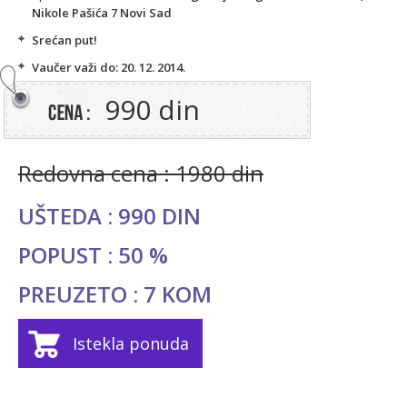
Nikole Pašića 7
Novi Sad
Srećan put!
Vaučer važi do: 20. 12. 2014.
990 din
Redovna cena : 1980 din
UŠTEDA : 990 DIN
POPUST : 50 %
PREUZETO : 7 KOM
Istekla ponuda