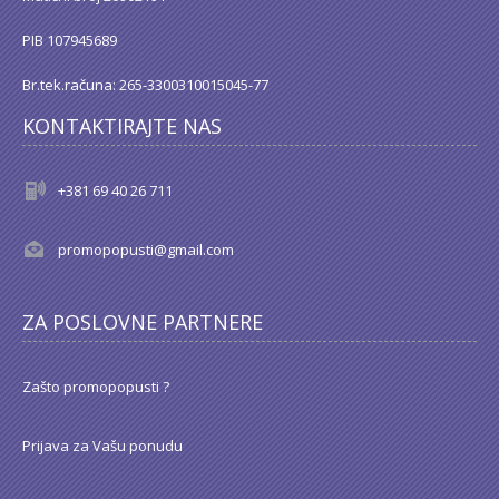
PIB 107945689
Br.tek.računa: 265-3300310015045-77
KONTAKTIRAJTE NAS
+381 69 40 26 711
promopopusti@gmail.com
ZA POSLOVNE PARTNERE
Zašto promopopusti ?
Prijava za Vašu ponudu