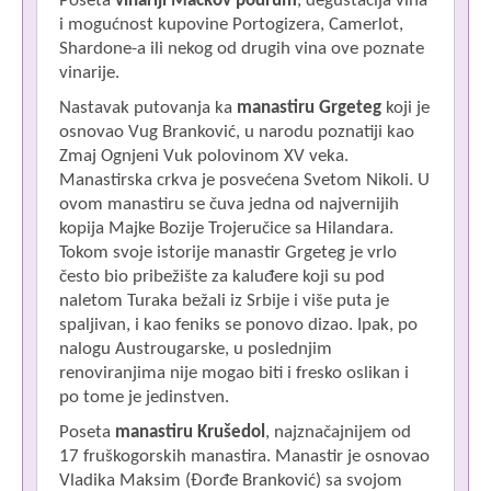
Poseta
vinariji Mačkov podrum
, degustacija vina
i mogućnost kupovine Portogizera, Camerlot,
Shardone-a ili nekog od drugih vina ove poznate
vinarije.
Nastavak putovanja ka
manastiru Grgeteg
koji je
osnovao Vug Branković, u narodu poznatiji kao
Zmaj Ognjeni Vuk polovinom XV veka.
Manastirska crkva je posvećena Svetom Nikoli. U
ovom manastiru se čuva jedna od najvernijih
kopija Majke Bozije Trojeručice sa Hilandara.
Tokom svoje istorije manastir Grgeteg je vrlo
često bio pribežište za kaluđere koji su pod
naletom Turaka bežali iz Srbije i više puta je
spaljivan, i kao feniks se ponovo dizao. Ipak, po
nalogu Austrougarske, u poslednjim
renoviranjima nije mogao biti i fresko oslikan i
po tome je jedinstven.
Poseta
manastiru Krušedol
, najznačajnijem od
17 fruškogorskih manastira. Manastir je osnovao
Vladika Maksim (Đorđe Branković) sa svojom