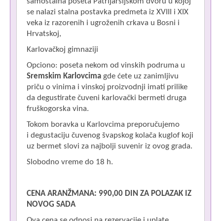
samostalna poseta Patrijaršijskom dvoru u kojoj
se nalazi stalna postavka predmeta iz XVIII i XIX
veka iz razorenih i ugroženih crkava u Bosni i
Hrvatskoj,
Karlovačkoj gimnaziji
Opciono: poseta nekom od vinskih podruma u
Sremskim Karlovcima
gde ćete uz zanimljivu
priču o vinima i vinskoj proizvodnji imati prilike
da degustirate čuveni karlovački bermeti druga
fruškogorska vina.
Tokom boravka u Karlovcima preporučujemo
i degustaciju čuvenog švapskog kolača kuglof koji
uz bermet slovi za najbolji suvenir iz ovog grada.
Slobodno vreme do 18 h.
CENA ARANŽMANA
: 990,00 DIN ZA POLAZAK IZ
NOVOG SADA
Ova cena se odnosi na rezervacije i uplate