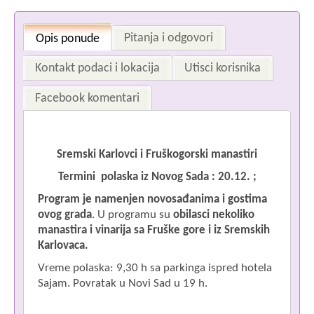
Pitanja i odgovori
Opis ponude
Kontakt podaci i lokacija
Utisci korisnika
Facebook komentari
Im
Sremski Karlovci i Fruškogorski manastiri
Termini polaska iz Novog Sada :
20.12. ;
Program je namenjen novosađanima i gostima
ovog grada
. U programu su
obilasci nekoliko
manastira i vinarija sa Fruške gore i iz Sremskih
Pr
Karlovaca.
Vreme polaska: 9,30 h sa parkinga ispred hotela
Sajam. Povratak u Novi Sad u 19 h.