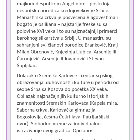
majkom despoticom Angelinom - poslednja
despotska porodica srednjovekovne Srbije.
Manastirska crkva je posvećena Blagovestima i
bogato je oslikana – najstarije freske su sa
polovine XVI veka i to su najznačajniji primerci
baroknog slikarstva u Srbiji. U manastiru su
sahranjeni svi članovi porodice Branković, Kralj
Milan Obrenović, Knjeginja Ljubica, Arsenije III
Čarnojević, Arsenije II Jovanović i Stevan
Šupljikac.
Dolazak u Sremske Karlovce - centar srpskog
obrazovanja, duhovnosti i kulture u periodu od
seobe Srba sa Kosova do početka XX veka.
Obilazak najznačajnijih kulturno istorijskih
znamenitosti Sremskih Karlovaca (Kapela mira,
Saborna crkva, Karlovačka gimnazija,
Bogoslovija, česma Četiri lava, Patrijaršijski
dvor). Slobodno vreme za individualno
istraživanje ovog gradića. Opciono: