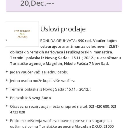
20,Dec.---
Uslovi prodaje
PONUDA OBUHVATA :
990 rsd.-Vaučer kojim
ostvarujete aranžman za
celodnevnI
IZLET-
obilazak
Sremskih Karlovaca i Fruškogorskih manastira
.
Termini polaska iz Novog Sada :
15.11. ; 20.12. ; u aranžmanu
Turističke agencije Magelan,
Nikole Pašića 7
Novi Sad.
Jedan vaučer važi za jednu osobu
Jedna osoba može kupiti više vaučera
Termini polaska iz Novog Sada :
15.11. ;
20.12. ;
Polazak iz
Novog Sada
Obavezna rezervacija mesta unapred na tel:
021-420 680; 021
4722 028
Prilikom korišćenja vaučera obavezujete se na slaganje sa
opštim uslovima
Turističke agencije Magelan D.O.O.
21000,