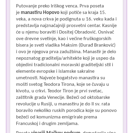
Putovanje preko Iriškog venca. Prva poseta
je
manastiru Hopovo
koji potiče sa kraja 15.
veka, a nova crkva je podignuta u 16. veku kada i
predstavlja najznačajniji prosvetni centar. Kasnije
će u njemu boraviti i Dositej Obradović. Osnivač
ove drevne svetinje, kao i većine fruškogorskih
bisera je sveti vladika Maksim (Đurađ Branković)
i ovo je njegova prva zadužbina. Manastir je delo
nepoznatog graditelja/arhitekte koji je uspeo da
objedini tradicionalni moravski graditeljski stil i
elemente evropske i islamske sakralne
umetnosti. Najveće bogatstvo manastira su
mošti svetog Teodora Tirona, koje se čuvaju u
kivotu, u crkvi. Teodor Tiron je prvi svetac,
zaštitnik grada Venecije. Bežeći od oktobarske
revolucije u Rusiji, u manastiru je do II sv. rata
boravilo nekoliko ruskih porodica koje su ponovo
bežeći od komunizma emigrirale prema
Francuskoj i drugim zemljama.