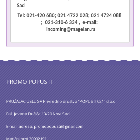
Sad
Tel:
021-420 680; 021 4722 028
; 021 4724 088
;
021-310-6 334
,
e-mail:
incoming@magelan.rs
PROMO POPUSTI
PRUŽALAC USLUGA Privredno društvo “POPUSTI 021“ d.o.o.
Bul. Jovana Dučića 13/20 Novi Sad
E-mail adresa: promopopusti@gmail.com
Matični broj 20902191