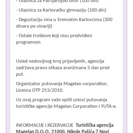
- Ulaznica za Patrijaršijski dvor (100 din)
- Ulaznica za Karlovačku gimnaziju (100 din)
- Degustaciju vina u Sremskim Karlovcima (300
dinara po vinariji)
- Ostale troškove koji nisu predviđeni
programom
Usled nedovljnog broj prijavljenih, agencija
zadržava pravo otkaza aranžmana 3 dan pred
put.
Organizator putovanja Magelan corporation.
Licenca OTP 253/2010.
Uz ovaj program važe opšti uslovi putovanja
turističke agencije Magelan Corporation i YUTA-e.
INFORMACIJE I REZERVACIJE
Turistička agencija
Magelan D.O.O.
21000,
Nikole Pašića 7
Novi