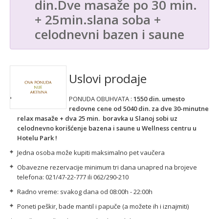
din.Dve masaže po 30 min.
+ 25min.slana soba +
celodnevni bazen i saune
Uslovi prodaje
PONUDA OBUHVATA :
1550 din. umesto
redovne cene od 5040 din. za dve 30-minutne
relax masaže + dva 25 min. boravka u Slanoj sobi uz
celodnevno korišćenje bazena i saune
u Wellness centru u
Hotelu Park !
Jedna osoba može kupiti maksimalno pet vaučera
Obavezne rezervacije minimum tri dana unapred na brojeve
telefona: 021/47-22-777 ili 062/290-210
Radno vreme: svakog dana od 08:00h - 22:00h
Poneti peškir, bade mantil i papuče (a možete ih i iznajmiti)