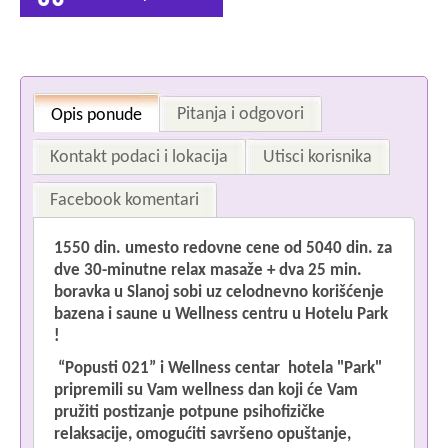
Pitanja i odgovori
Opis ponude
Kontakt podaci i lokacija
Utisci korisnika
Facebook komentari
1550 din. umesto redovne cene od 5040 din. za
Im
dve 30-minutne relax masaže + dva 25 min.
boravka u Slanoj sobi uz celodnevno korišćenje
bazena i saune
u Wellness centru u Hotelu Park
!
“Popusti 021” i Wellness centar hotela "Park"
Pr
pripremili su Vam wellness dan koji će Vam
pružiti postizanje potpune psihofizičke
relaksacije, omogućiti savršeno opuštanje,