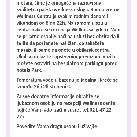
metara, čime je omogućena raznovrsna i
kvalitetna paleta wellness usluga. Radno vreme
Wellness Centra je svakim radnim danom i
vikendom od 8 do 22h. Na samom ulazu u
centar nalazi se recepcija Wellnessa, gde će Vam
se prijatno osoblje naći na usluzi bez obzira da li
želite da postanete naš član, da zakažete
masažu ili samo da odete u obilazak centra.
Ukoliko dolazite sopstvenim prevozom, vozilo
možete ostaviti na besplatnom parkingu pored
hotela Park.
Temeratura vode u bazenu je idealna i kreće se
između 26 i 28 stepeni C.
Za sve dodatne informacije obratite se
ljubaznom osoblju na recepciji Wellness centa
koji će Vam rado izaći u susret tel.021-47 22
777
Povedite Vama dragu osobu i uživajte.