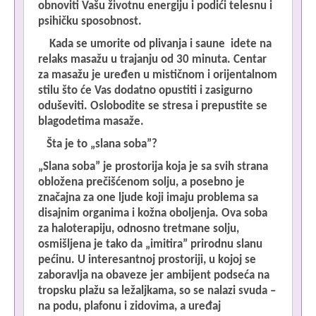
obnoviti Vašu životnu energiju i podići telesnu i
psihičku sposobnost.
Kada se umorite od plivanja i saune idete na
relaks masažu u trajanju od 30 minuta. Centar
za masažu je uređen u mističnom i orijentalnom
stilu što će Vas dodatno opustiti i zasigurno
oduševiti. Oslobodite se stresa i prepustite se
blagodetima masaže.
Šta je to „slana soba”?
„Slana soba” je prostorija koja je sa svih strana
obložena prečišćenom solju, a posebno je
značajna za one ljude koji imaju problema sa
disajnim organima i kožna oboljenja. Ova soba
za haloterapiju, odnosno tretmane solju,
osmišljena je tako da „imitira” prirodnu slanu
pećinu. U interesantnoj prostoriji, u kojoj se
zaboravlja na obaveze jer ambijent podseća na
tropsku plažu sa ležaljkama, so se nalazi svuda –
na podu, plafonu i zidovima, a uređaj