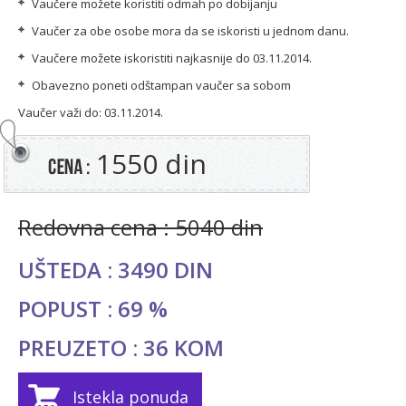
Vaučere možete koristiti odmah po dobijanju
Vaučer za obe osobe mora da se iskoristi u jednom danu.
Vaučere možete iskoristiti najkasnije do 03.11.2014.
Obavezno poneti odštampan vaučer sa sobom
Vaučer važi do: 03.11.2014.
1550 din
Redovna cena : 5040 din
UŠTEDA : 3490 DIN
POPUST : 69 %
PREUZETO : 36 KOM
Istekla ponuda