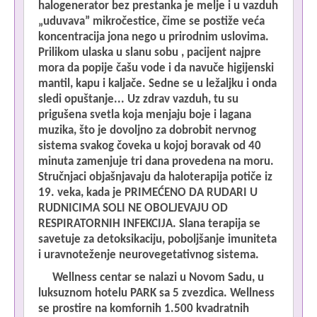
halogenerator bez prestanka je melje i u vazduh
„uduvava” mikročestice, čime se postiže veća
koncentracija jona nego u prirodnim uslovima.
Prilikom ulaska u slanu sobu , pacijent najpre
mora da popije čašu vode i da navuče higijenski
mantil, kapu i kaljače. Sedne se u ležaljku i onda
sledi opuštanje... Uz zdrav vazduh, tu su
prigušena svetla koja menjaju boje i lagana
muzika, što je dovoljno za dobrobit nervnog
sistema svakog čoveka u kojoj boravak od 40
minuta zamenjuje tri dana provedena na moru.
Stručnjaci objašnjavaju da haloterapija potiče iz
19. veka, kada je PRIMEĆENO DA RUDARI U
RUDNICIMA SOLI NE OBOLJEVAJU OD
RESPIRATORNIH INFEKCIJA. Slana terapija se
savetuje za detoksikaciju, poboljšanje imuniteta
i uravnoteženje neurovegetativnog sistema.
Wellness centar se nalazi u Novom Sadu, u
luksuznom hotelu PARK sa 5 zvezdica. Wellness
se prostire na komfornih 1.500 kvadratnih