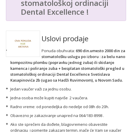
stomatološkoj ordinaciji
Dental Excellence !
Uslovi prodaje
Ponuda obuhvata:
690 din.umesto 2000 din za
stomatološku uslugu po izboru : za belu nano
kompozitnu plombu (popravku jednog zuba) ili skidanje
kamenca i poliranje zuba + besplatan stomatološki pregled u
stomatološkoj ordinaciji Dental Excellence
Svetislava
Kasapinovića 2b (ugao sa Hadži Ruvimovom), u Novom Sadu.
Jedan vaučer važi za jednu osobu.
Jedna osoba može kupiti najviše 2 vaučera.
Radno vreme: od ponedeljka do nedelje od 08h do 20h.
Obavezno je zakazivanje unapred na 064/183-8998 .
Ako ste sprečeni da dođete, blagovremeno obavestite
ordinaciju i pomerite zakazani termin, inače će Vam se vaučer