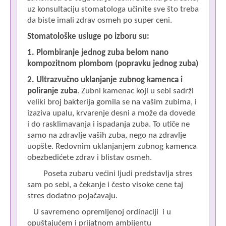
uz konsultaciju stomatologa učinite sve što treba
da biste imali zdrav osmeh po super ceni.
Stomatološke usluge po izboru su:
1.
Plombiranje jednog zuba belom nano
kompozitnom plombom
(popravku jednog zuba)
2.
Ultrazvučno uklanjanje zubnog kamenca i
poliranje zuba
. Zubni kamenac koji u sebi sadrži
veliki broj bakterija gomila se na vašim zubima, i
izaziva upalu, krvarenje desni a može da dovede
i do rasklimavanja i ispadanja zuba. To utiče ne
samo na zdravlje vaših zuba, nego na zdravlje
uopšte. Redovnim uklanjanjem zubnog kamenca
obezbedićete zdrav i blistav osmeh.
Poseta zubaru većini ljudi predstavlja stres
sam po sebi, a čekanje i često visoke cene taj
stres dodatno pojačavaju.
U savremeno opremljenoj ordinaciji i u
opuštajućem i prijatnom ambijentu