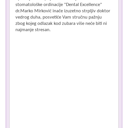
stomatološke ordinacije "Dental Excellence"
dr.Marko Mirković inače izuzetno strpljiv doktor
vedrog duha, posvetiće Vam stručnu pažnju
zbog kojeg odlazak kod zubara više neće biti ni
najmanje stresan.