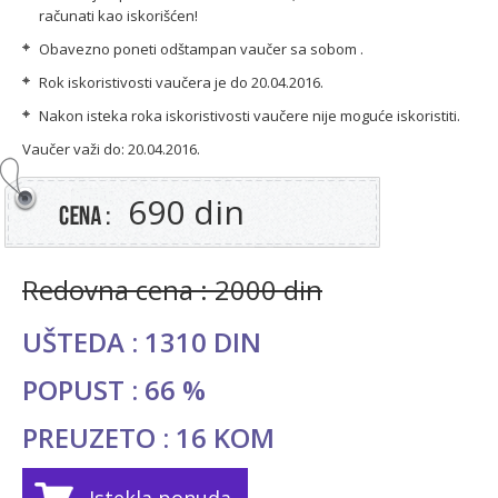
računati kao iskorišćen!
Obavezno poneti odštampan vaučer sa sobom .
Rok iskoristivosti vaučera je do 20.04.2016.
Nakon isteka roka iskoristivosti vaučere nije moguće iskoristiti.
Vaučer važi do: 20.04.2016.
690 din
Redovna cena : 2000 din
UŠTEDA : 1310 DIN
POPUST : 66 %
PREUZETO : 16 KOM