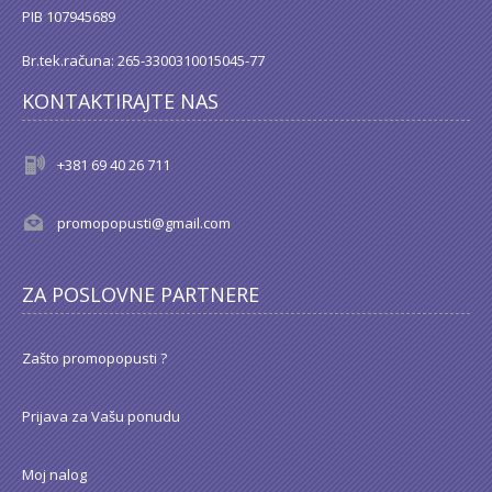
PIB 107945689
Br.tek.računa: 265-3300310015045-77
KONTAKTIRAJTE NAS
+381 69 40 26 711
promopopusti@gmail.com
ZA POSLOVNE PARTNERE
Zašto promopopusti ?
Prijava za Vašu ponudu
Moj nalog