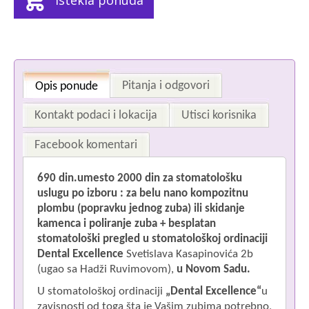
Istekla ponuda
Pitanja i odgovori
Opis ponude
Kontakt podaci i lokacija
Utisci korisnika
Facebook komentari
690 din.umesto 2000 din za stomatološku
Im
uslugu po izboru : za belu nano kompozitnu
plombu (popravku jednog zuba) ili skidanje
kamenca i poliranje zuba + besplatan
stomatološki pregled u
stomatološkoj
ordinaciji
Dental Excellence
Svetislava Kasapinovića 2b
(ugao sa Hadži Ruvimovom),
u Novom Sadu.
Pr
U stomatološkoj ordinaciji
„
Dental Excellence
“
u
zavisnosti od toga šta je Vašim zubima potrebno,