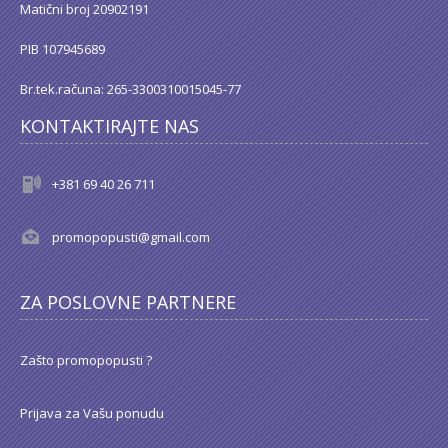
Matični broj 20902191
PIB 107945689
Br.tek.računa: 265-3300310015045-77
KONTAKTIRAJTE NAS
+381 69 40 26 711
promopopusti@gmail.com
ZA POSLOVNE PARTNERE
Zašto promopopusti ?
Prijava za Vašu ponudu