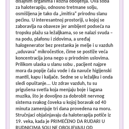
disajnim organima i kožna oboljenja. Ova soba
za haloterapiju, odnosno tretmane solju,
osmišljena je tako da „imitira” prirodnu slanu
pećinu. U interesantnoj prostoriji, u kojoj se
zaboravlja na obaveze jer ambijent podseća na
tropsku plažu sa ležaljkama, so se nalazi svuda –
na podu, plafonu i zidovima, a uređaj
halogenerator bez prestanka je melje i u vazduh
„uduvava” mikročestice, čime se postiže veća
koncentracija jona nego u prirodnim uslovima.
Prilikom ulaska u slanu sobu , pacijent najpre
mora da popije čašu vode i da navuče higijenski
mantil, kapu i kaljače. Sedne se u ležaljku i onda
sledi opuštanje... Uz zdrav vazduh, tu su
prigušena svetla koja menjaju boje i lagana
muzika, što je dovoljno za dobrobit nervnog
sistema svakog čoveka u kojoj boravak od 40
minuta zamenjuje tri dana provedena na moru.
Stručnjaci objašnjavaju da haloterapija potiče iz
19. veka, kada je PRIMEĆENO DA RUDARI U
RUDNICIMA SOLI NE OBOLJEVAJU OD