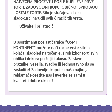
NAJVEĆEM PROCENTU POSLE KUPLJENE PRVE
TORTE ZADOVOLJNI KUPCI OBIČNO ISPROBAJU
I OSTALE TORTE.Bilo je slučajeva da su
sladokusci naručili svih 6 različitih vrsta.
Uživajte i prijatno!!!
U asortimanu poslastičarnice “OSMI
KONTINENT” možete naći razne vrste sitnih
kolača, sladoled na točenje, širok izbor torti svih
oblika i dekora po želji i ukusu. Za slave,
praznike, veselja, svadbe ili jednostavno da se
zasladite! Zadovoljni kupci su naša najbolja
reklama! Posetite nas i uverite se sami u
kvalitet i dobre ukuse!