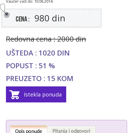
Vaučer važi do: 10.06.2014.
980 din
Redovna cena : 2000 din
UŠTEDA : 1020 DIN
POPUST : 51 %
PREUZETO : 15 KOM
Istekla ponuda
Pitanja i odgovori
Opis ponude