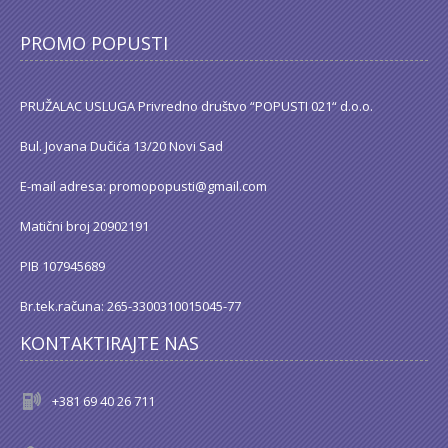
PROMO POPUSTI
PRUŽALAC USLUGA Privredno društvo “POPUSTI 021“ d.o.o.
Bul. Jovana Dučića 13/20 Novi Sad
E-mail adresa: promopopusti@gmail.com
Matični broj 20902191
PIB 107945689
Br.tek.računa: 265-3300310015045-77
KONTAKTIRAJTE NAS
+381 69 40 26 711