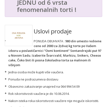
JEDNU od 6 vrsta
fenomenalnih torti !
Uslovi prodaje
PONUDA OBUHVATA :
980 din umesto redovne
cene od 2000 za 2(dva) kg torte po Vašem
izboru u poslastičarnici “Osmi kontinent” Sentandrejski put 97
u Novom Sadu.
Izaberite Švarcvald, Markizu, Snikers, Cheese
cake, Čoko šnit ili posna čokoladna torta sa malinom ili
višnjom
Jedna osoba može kupiti više vaučera.
Ponuda ne podrazumeva dostavu
Obavezno zakazivanje unapred na 064 994 54 09
Rok iskoristivosti vaučera je do 10.06.2014.
Nakon isteka roka iskoristivosti vaučere nije moguće iskoristiti.