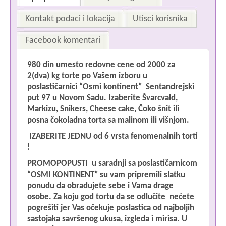
Kontakt podaci i lokacija
Utisci korisnika
Facebook komentari
980 din umesto redovne cene od 2000 za
Im
2(dva) kg torte po Vašem izboru u
poslastičarnici “Osmi kontinent” Sentandrejski
put 97 u Novom Sadu.
Izaberite Švarcvald,
Markizu, Snikers, Cheese cake, Čoko šnit ili
posna čokoladna torta sa malinom ili višnjom.
Pr
IZABERITE JEDNU od
6 vrsta fenomenalnih torti
!
PROMOPOPUSTI u saradnji sa poslastičarnicom
“OSMI KONTINENT” su vam pripremili slatku
ponudu da obradujete sebe i Vama drage
osobe.
Za koju god tortu da se odlučite nećete
pogrešiti jer Vas očekuje poslastica od najboljih
sastojaka savršenog ukusa, izgleda i mirisa. U