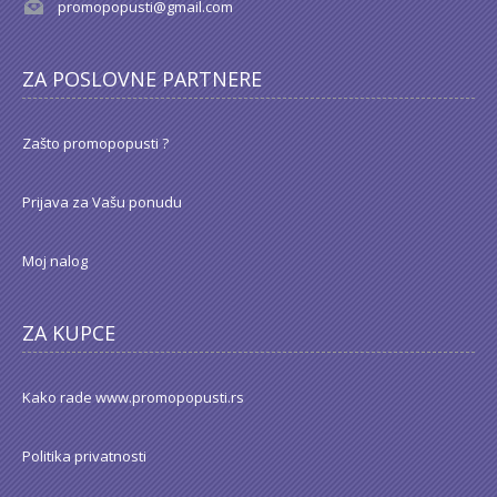
promopopusti@gmail.com
ZA POSLOVNE PARTNERE
Zašto promopopusti ?
Prijava za Vašu ponudu
Moj nalog
ZA KUPCE
Kako rade www.promopopusti.rs
Politika privatnosti