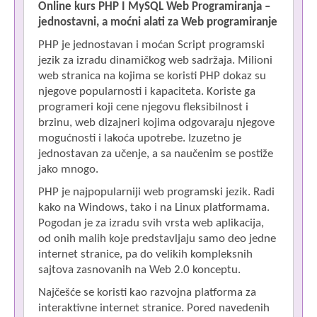
Online kurs PHP I MySQL Web Programiranja –
R
jednostavni, a moćni alati za Web programiranje
PHP je jednostavan i moćan Script programski
jezik za izradu dinamičkog web sadržaja. Milioni
web stranica na kojima se koristi PHP dokaz su
njegove popularnosti i kapaciteta. Koriste ga
Pa
programeri koji cene njegovu fleksibilnost i
Be
brzinu, web dizajneri kojima odgovaraju njegove
mogućnosti i lakoća upotrebe. Izuzetno je
jednostavan za učenje, a sa naučenim se postiže
D
jako mnogo.
O
PHP je najpopularniji web programski jezik. Radi
p
kako na Windows, tako i na Linux platformama.
Pogodan je za izradu svih vrsta web aplikacija,
od onih malih koje predstavljaju samo deo jedne
internet stranice, pa do velikih kompleksnih
sajtova zasnovanih na Web 2.0 konceptu.
Najčešće se koristi kao razvojna platforma za
interaktivne internet stranice. Pored navedenih