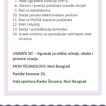
Neke ugrađene funkcije PHP-a
Obrasci i prenos podataka između skripti
Rad sa datotekama
Slanje poruka elektronskom poštom
Rad sa MySQL bazama podataka
PHP i MySQL
Sesija i autentikacija korisnika
Izrada sistema za upravljanje sadržajem web
stranica
USAVRŠI SE! – Ogranak za online učenje, obuke i
provere znanja
MON TECHNOLOGY, Novi Beograd
Pariske komune 20,
Hala sportova Ranko Žeravica, Novi Beograd