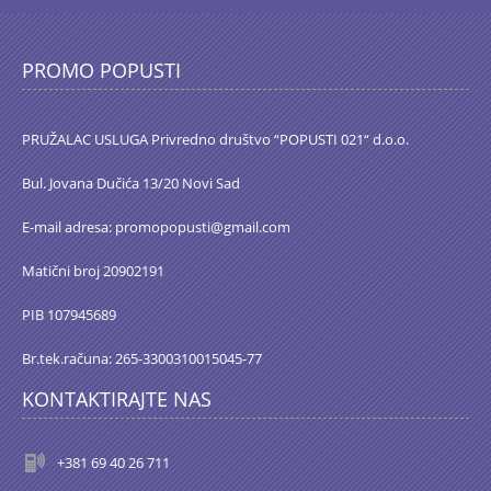
PROMO POPUSTI
PRUŽALAC USLUGA Privredno društvo “POPUSTI 021“ d.o.o.
Bul. Jovana Dučića 13/20 Novi Sad
E-mail adresa: promopopusti@gmail.com
Matični broj 20902191
PIB 107945689
Br.tek.računa: 265-3300310015045-77
KONTAKTIRAJTE NAS
+381 69 40 26 711