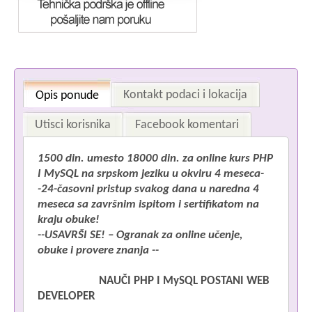
Kontakt podaci i lokacija
Opis ponude
Utisci korisnika
Facebook komentari
1500 din. umesto 18000 din. za online kurs PHP
I MySQL na srpskom jeziku u okviru 4 meseca-
-24-časovni pristup svakog dana u naredna 4
meseca sa završnim ispitom i sertifikatom na
kraju obuke!
--USAVRŠI SE! – Ogranak za online učenje,
obuke i provere znanja --
NAUČI PHP I MySQL POSTANI WEB
DEVELOPER
P