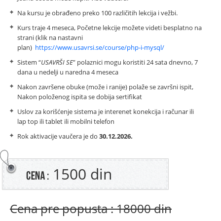
Na kursu je obrađeno preko 100 različitih lekcija i vežbi.
Kurs traje 4 meseca, Početne lekcije možete videti besplatno na
strani (klik na nastavni
plan)
https://www.usavrsi.se/course/php-i-mysql/
Sistem “
USAVRŠI SE
” polaznici mogu koristiti 24 sata dnevno, 7
dana u nedelji u naredna 4 meseca
Nakon završene obuke (može i ranije) polaže se završni ispit,
Nakon položenog ispita se dobija sertifikat
Uslov za korišćenje sistema je interenet konekcija i računar ili
lap top ili tablet ili mobilni telefon
Rok aktivacije vaučera je do
30.12.2026.
1500 din
Cena pre popusta : 18000 din