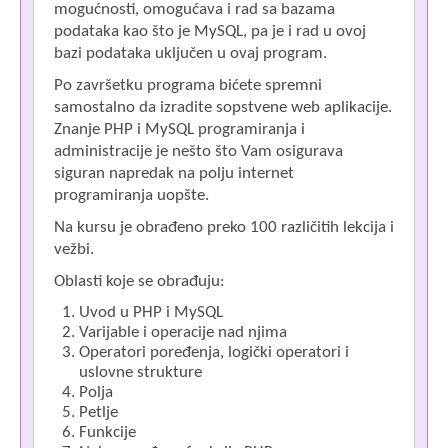
mogućnosti, omogućava i rad sa bazama
podataka kao što je MySQL, pa je i rad u ovoj
bazi podataka uključen u ovaj program.
Po završetku programa bićete spremni
samostalno da izradite sopstvene web aplikacije.
Znanje PHP i MySQL programiranja i
administracije je nešto što Vam osigurava
siguran napredak na polju internet
programiranja uopšte.
Na kursu je obrađeno preko 100 različitih lekcija i
vežbi.
Oblasti koje se obrađuju:
Uvod u PHP i MySQL
Varijable i operacije nad njima
Operatori poređenja, logički operatori i
uslovne strukture
Polja
Petlje
Funkcije