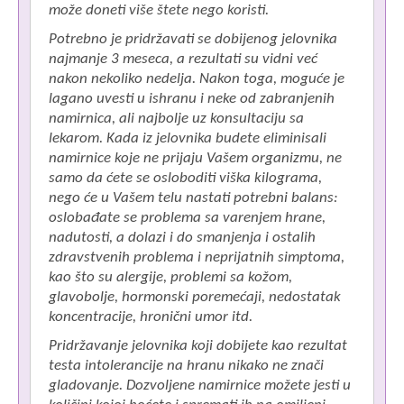
može doneti više štete nego koristi.
Potrebno je pridržavati se dobijenog jelovnika
S
najmanje 3 meseca, a rezultati su vidni već
nakon nekoliko nedelja. Nakon toga, moguće je
lagano uvesti u ishranu i neke od zabranjenih
D
namirnica, ali najbolje uz konsultaciju sa
L
lekarom. Kada iz jelovnika budete eliminisali
namirnice koje ne prijaju Vašem organizmu, ne
samo da ćete se osloboditi viška kilograma,
nego će u Vašem telu nastati potrebni balans:
oslobađate se problema sa varenjem hrane,
nadutosti, a dolazi i do smanjenja i ostalih
zdravstvenih problema i neprijatnih simptoma,
kao što su alergije, problemi sa kožom,
glavobolje, hormonski poremećaji, nedostatak
koncentracije, hronični umor itd.
Pridržavanje jelovnika koji dobijete kao rezultat
testa intolerancije na hranu nikako ne znači
gladovanje. Dozvoljene namirnice možete jesti u