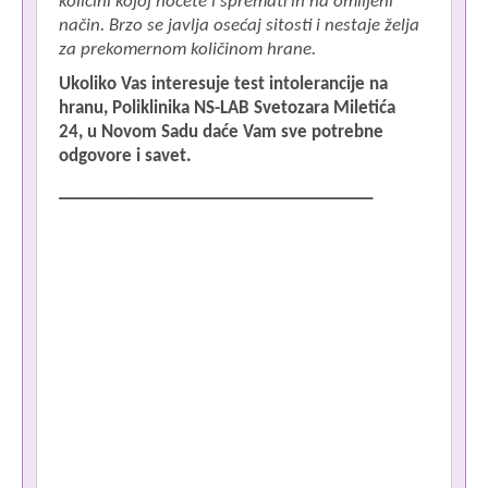
količini kojoj hoćete i spremati ih na omiljeni
način. Brzo se javlja osećaj sitosti i nestaje želja
za prekomernom količinom hrane.
Ukoliko Vas interesuje test intolerancije na
hranu, Poliklinika NS-LAB
Svetozara Miletića
24,
u Novom Sadu daće Vam sve potrebne
odgovore i savet.
____________________________________