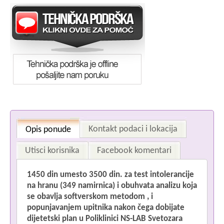
Kontakt podaci i lokacija
Opis ponude
Utisci korisnika
Facebook komentari
1450 din umesto 3500 din. za test intolerancije
na hranu (349 namirnica) i obuhvata analizu koja
se obavlja
softverskom metodom
, i
popunjavanjem u
pitnika nakon čega dobijate
S
dijetetski plan
u Poliklinici NS-LAB
Svetozara