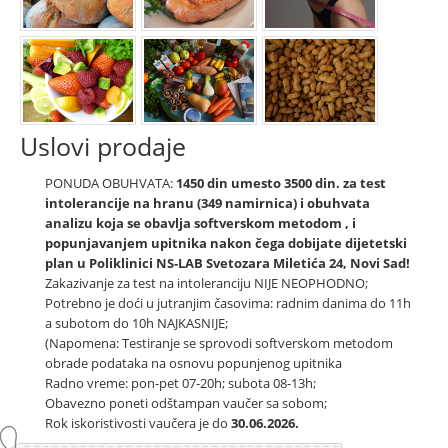
Uslovi prodaje
PONUDA OBUHVATA:
1450 din umesto 3500 din. za test
intolerancije na hranu (349 namirnica) i obuhvata
analizu koja se obavlja
softverskom metodom
, i
popunjavanjem u
pitnika nakon čega dobijate dijetetski
plan
u Poliklinici NS-LAB
Svetozara Miletića 24, Novi Sad!
Zakazivanje za test na intoleranciju NIJE NEOPHODNO;
Potrebno je doći u jutranjim časovima: radnim danima do 11h
a subotom do 10h NAJKASNIJE;
(Napomena: Testiranje se sprovodi softverskom metodom
obrade podataka na osnovu popunjenog upitnika
Radno vreme: pon-pet 07-20h; subota 08-13h;
Obavezno poneti odštampan vaučer sa sobom;
Rok iskoristivosti vaučera je do
30.06.2026.