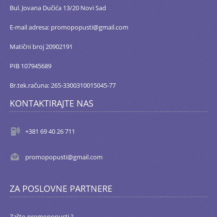
Bul. Jovana Dučića 13/20 Novi Sad
E-mail adresa: promopopusti@gmail.com
Matični broj 20902191
PIB 107945689
Br.tek.računa: 265-3300310015045-77
KONTAKTIRAJTE NAS
+381 69 40 26 711
promopopusti@gmail.com
ZA POSLOVNE PARTNERE
Zašto promopopusti ?