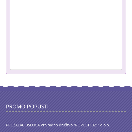
PROMO POPUSTI
PRUŽALAC USLUGA Privredno društvo “POPUSTI 021“ d.o.o.