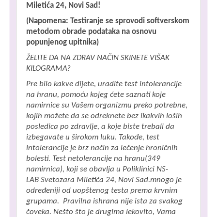
Miletića 24, Novi Sad!
(Napomena: Testiranje se sprovodi softverskom
metodom obrade podataka na osnovu
popunjenog upitnika)
ŽELITE DA NA ZDRAV NAČIN SKINETE VIŠAK
KILOGRAMA?
Pre bilo kakve dijete, uradite test intolerancije
na hranu, pomoću kojeg ćete saznati koje
namirnice su Vašem organizmu preko potrebne,
kojih možete da se odreknete bez ikakvih loših
posledica po zdravlje, a koje biste trebali da
izbegavate u širokom luku. Takođe, test
intolerancije je brz način za lečenje hroničnih
bolesti. Test netolerancije na hranu(349
namirnica), koji se obavlja u Poliklinici NS-
LAB Svetozara Miletića 24, Novi Sad.mnogo je
određeniji od uopštenog testa prema krvnim
grupama. Pravilna ishrana nije ista za svakog
П
čoveka. Nešto što je drugima lekovito, Vama