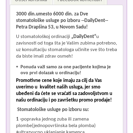
3000 din.umesto 6000 din. za Dve
stomatološke usluge po izboru --DailyDent--
Petra Drapšina 53, u Novom Sadu!
U stomatološkoj ordinaciji
„
DailyDent
“
u
zavisnosti od toga šta je Vašim zubima potrebno,
uz konsultaciju stomatologa učinite sve što treba
da biste imali zdrav osmeh!
Ponuda važi samo za one pacijente kojima je
ovo prvi dolazak u ordinaciju!
P
Promotivne cene koje imaju za cilj da Vas
uverimo u kvalitet naših usluga, jer smo
ubeđeni da ćete se vraćati sa zadovoljstvom u
našu ordinaciju i po završetku promo prodaje!
Stomatološke usluge po izboru su:
P
1 -
popravka jednog zuba ili zamena
plombe(jednopovršinska bela plomba)
+
ultrazvucno uklanjanje kamenca