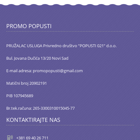
PROMO POPUSTI
PRUŽALAC USLUGA Privredno društvo “POPUSTI 021“ d.o.o.
Bul. Jovana Dučića 13/20 Novi Sad
E-mail adresa: promopopusti@gmail.com
Matični broj 20902191
PIB 107945689
Br.tek.računa: 265-3300310015045-77
KONTAKTIRAJTE NAS
+381 69 40 26 711