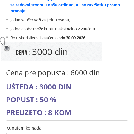
sa zadovoljstvom u našu ordinaciju i po završetku promo
prodaje!
Jedan vaučer važi za jednu osobu,
Jedna osoba može kupiti maksimalno 2 vaučera.
Rok iskoristivosti vaučera je
do
30.09.2026.
3000 din
Cena pre popusta : 6000 din
UŠTEDA : 3000 DIN
POPUST : 50 %
PREUZETO : 8 KOM
Kupujem komada