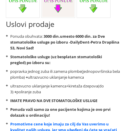
Uslovi prodaje
Ponuda obuhvata:
3000 din.umesto 6000 din. za Dve
stomatološke usluge po izboru -DailyDent-Petra Drapšina
53, Novi Sad!
Stomatološke usluge (uz besplatan stomatološki
pregled)
po izboru su:
popravka jednog zuba ili zamena plombe(jednopovršinska bela
plomba)
+
ultrazvucno uklanjanje kamenca
ultrazvucno uklanjanje kamenca+kiretaža dzepova(do
3)
+
poliranje zuba
IMATE PRAVO NA DVE STOMATOLOŠKE USLUGE
Ponuda važi samo za one pacijente kojima je ovo prvi
dolazak u ordinaciju!
Promotivne cene koje imaju za cilj da Vas uverimo u
kvalitet naših usluga, jer smo ubeđeni da ćete se vraćati