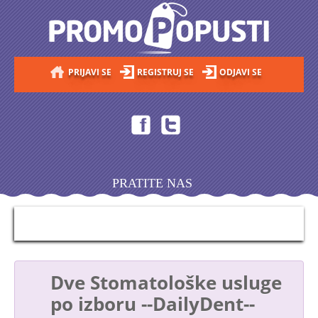
PRIJAVI SE
REGISTRUJ SE
ODJAVI SE
PRATITE NAS
Dve Stomatološke usluge
po izboru --DailyDent--