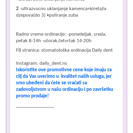
D
D
2
-ultrazvucno uklanjanje kamenca+kiretaža
dzepova(do 3)
+
poliranje zuba
N
Radno vreme ordinacije: -ponedeljak, sreda,
petak 8-14h -utorak,četvrtak 14-20h
FB stranica: stomatološka ordinacija Daily dent
Instagram: daily_dent.ns
Iskoristite ove promotivne cene koje imaju za
cilj da Vas uverimo u kvalitet naših usluga, jer
smo ubeđeni da ćete se vraćati sa
zadovoljstvom u našu ordinaciju i po završetku
promo prodaje!
________________