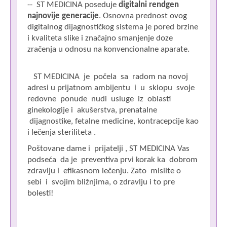
-- ST MEDICINA poseduje
digitalni rendgen
B
najnovije generacije
. Osnovna prednost ovog
digitalnog dijagnostičkog sistema je pored brzine
i kvaliteta slike i značajno smanjenje doze
zračenja u odnosu na konvencionalne aparate.
B
ST MEDICINA je počela sa radom na novoj
adresi u prijatnom ambijentu i u sklopu svoje
redovne ponude nudi usluge iz oblasti
D
ginekologije i akušerstva, prenatalne
z
dijagnostike, fetalne medicine, kontracepcije kao
i lečenja steriliteta .
M
Poštovane dame i prijatelji , ST MEDICINA Vas
podseća da je preventiva prvi korak ka dobrom
zdravlju i efikasnom lečenju. Zato mislite o
sebi i svojim bližnjima, o zdravlju i to pre
bolesti!
__________________________________