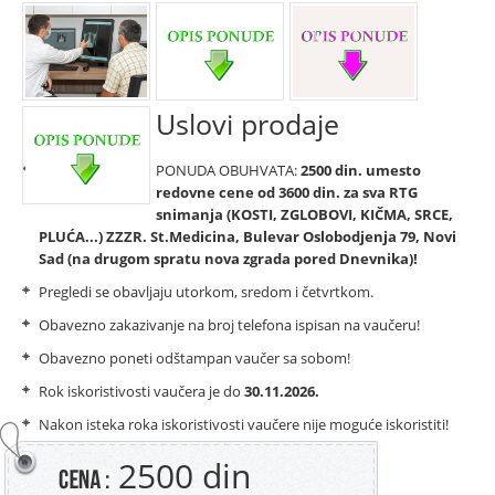
Uslovi prodaje
PONUDA OBUHVATA:
2500 din. umesto
redovne cene od 3600 din. za sva RTG
snimanja (KOSTI, ZGLOBOVI, KIČMA, SRCE,
PLUĆA...) ZZZR.
St.Medicina, Bulevar Oslobodjenja 79, Novi
Sad (na drugom spratu nova zgrada pored Dnevnika)!
Pregledi se obavljaju utorkom, sredom i četvrtkom.
Obavezno zakazivanje na broj telefona ispisan na vaučeru!
Obavezno poneti odštampan vaučer sa sobom!
Rok iskoristivosti vaučera je do
30.11.2026.
Nakon isteka roka iskoristivosti vaučere nije moguće iskoristiti!
2500 din