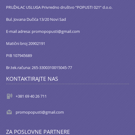
PRUŽALAC USLUGA Privredno društvo “POPUSTI 021“ d.o.o.
Bul. Jovana Dučića 13/20 Novi Sad
E-mail adresa: promopopusti@gmail.com
Matični broj 20902191
PIB 107945689
Br.tek.računa: 265-3300310015045-77
KONTAKTIRAJTE NAS
+381 69 40 26 711
promopopusti@gmail.com
ZA POSLOVNE PARTNERE