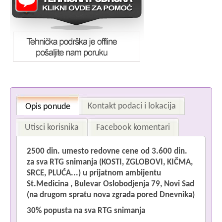
Kontakt podaci i lokacija
Opis ponude
Utisci korisnika
Facebook komentari
2500 din. umesto redovne cene od 3.600 din.
za
sva RTG snimanja
(KOSTI, ZGLOBOVI, KIČMA,
SRCE, PLUĆA...)
u
prijatnom ambijentu
St.Medicina , Bulevar Oslobodjenja 79, Novi Sad
(na drugom spratu nova zgrada pored Dnevnika)
30% popusta na sva RTG snimanja