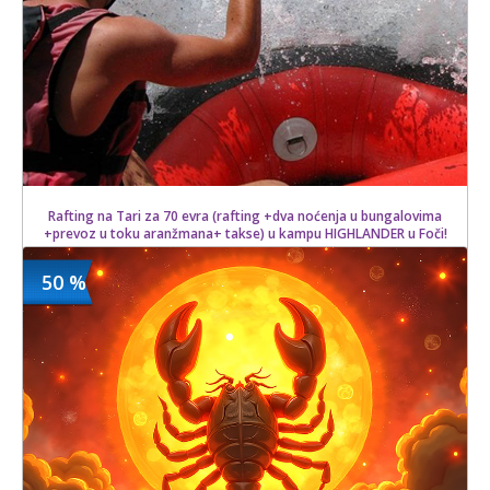
Rafting na Tari za 70 evra (rafting +dva noćenja u bungalovima
+prevoz u toku aranžmana+ takse) u kampu HIGHLANDER u Foči!
50 %
800.00 din
Kupljeno
19 kom.