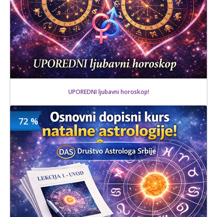
UPOREDNI ljubavni horoskop!
72 %
640 din
Kupljeno
1300 din
17 kom.