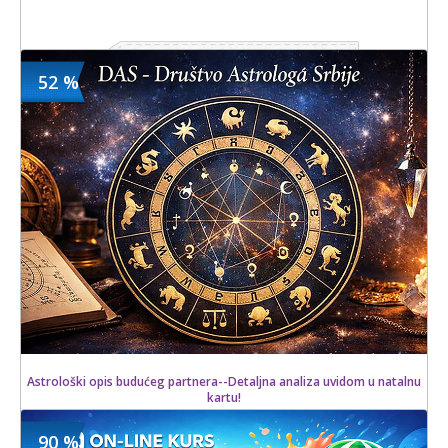
960 din
Kupljeno
52 %
3600 din
119 kom.
Astrološki opis budućeg partnera--Detaljna analiza uvidom u natalnu
kartu!
90 %