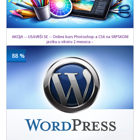
AKCIJA -- USAVRŠI SE -- Online kurs Photoshop-a CS6 na SRPSKOM
jeziku u okviru 2 meseca--
88 %
1500 din
Kupljeno
15000 din
9 kom.