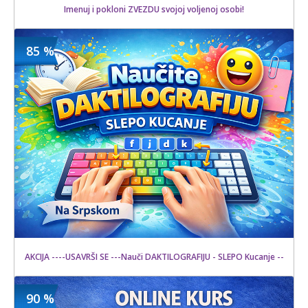
Imenuj i pokloni ZVEZDU svojoj voljenoj osobi!
85 %
3500 din
Kupljeno
7000 din
12 kom.
AKCIJA ----USAVRŠI SE ---Nauči DAKTILOGRAFIJU - SLEPO Kucanje --
90 %
1500 din
Kupljeno