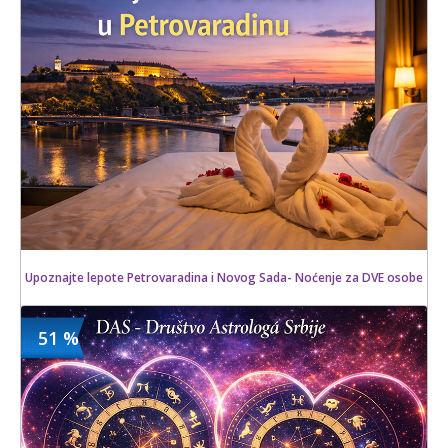
14 kom.
Upoznajte lepote Petrovaradina i Novog Sada- Noćenje za DVE osobe
51 %
4600 din
Kupljeno
7000 din
4 kom.