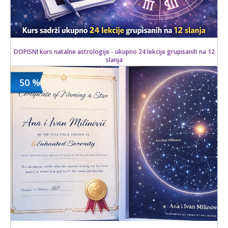
DOPISNI kurs natalne astrologije - ukupno 24 lekcije grupisanih na 12
slanja
50 %
1100 din
Kupljeno
3900 din
7 kom.