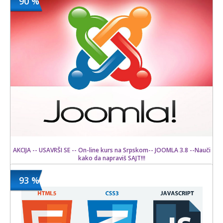
90 %
1500 din
Kupljeno
18000 din
10 kom.
AKCIJA -- USAVRŠI SE -- On-line kurs na Srpskom-- JOOMLA 3.8 --Nauči
kako da napraviš SAJT!!!
93 %
1500 din
Kupljeno
15000 din
4 kom.