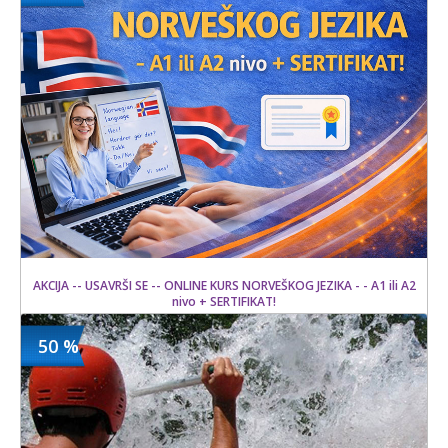
10000 din
6 kom.
AKCIJA -- USAVRŠI SE -- ONLINE KURS NORVEŠKOG JEZIKA - - A1 ili A2
nivo + SERTIFIKAT!
50 %
1500 din
Kupljeno
15000 din
5 kom.