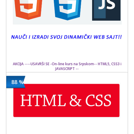
AKCIJA ----USAVRŠI SE -On-line kurs na Srpskom-- HTML5, CSS3 i
JAVASCRIPT --
88 %
1500 din
Kupljeno
20000 din
10 kom.