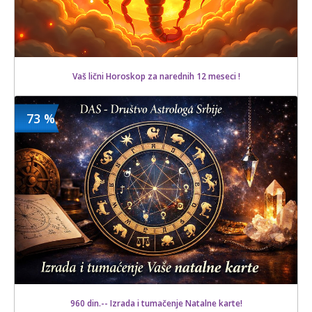
Vaš lični Horoskop za narednih 12 meseci !
73 %
600 din
Kupljeno
1200 din
47 kom.
960 din.-- Izrada i tumačenje Natalne karte!