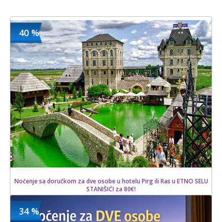
40 %
Noćenje sa doručkom za dve osobe u hotelu Pirg ili Ras u ETNO SELU
STANIŠIĆI za 80€!
34 %
900.00 din
Kupljeno