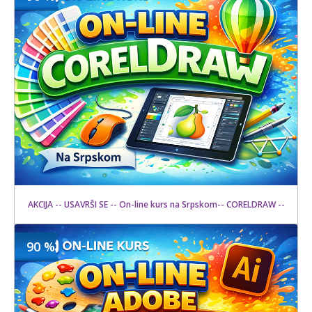
1200 din
Kupljeno
2500 din
18 kom.
AKCIJA -- USAVRŠI SE -- On-line kurs na Srpskom-- CORELDRAW --
90 %
1500 din
Kupljeno
15000 din
20 kom.