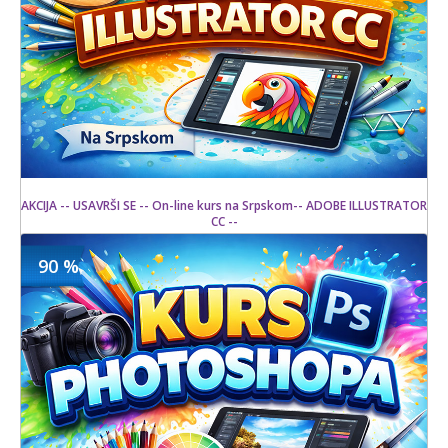
AKCIJA -- USAVRŠI SE -- On-line kurs na Srpskom-- ADOBE ILLUSTRATOR
CC --
90 %
1500 din
Kupljeno
15000 din
25 kom.