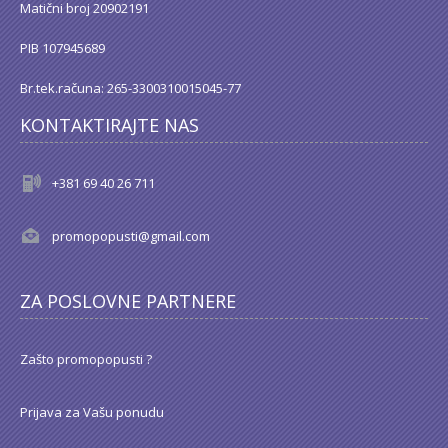
Matični broj 20902191
PIB 107945689
Br.tek.računa: 265-3300310015045-77
KONTAKTIRAJTE NAS
+381 69 40 26 711
promopopusti@gmail.com
ZA POSLOVNE PARTNERE
Zašto promopopusti ?
Prijava za Vašu ponudu