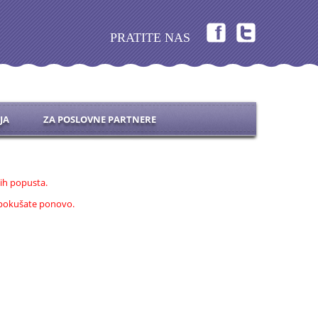
PRATITE NAS
JA
ZA POSLOVNE PARTNERE
nih popusta.
 pokušate ponovo.