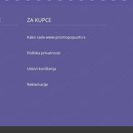
E
ZA KUPCE
Kako rade www.promopopusti.rs
Politika privatnosti
Uslovi korištenja
Reklamacije